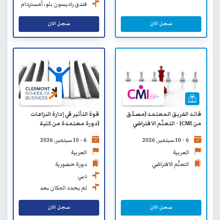
فندق راديسون بلو، أمستردام
سيتي سنتر
سجل الان
سجل الان
قائد الفريق المعتمد (مصدّق
قوة التأثير في إدارة النزاعات
من CMI) - التعلّم الافتراضي
(دورة معتمدة من كلية
كليرمونت لإدارة الأعمال SB)
6 - 10 سبتمبر, 2026
6 - 10 سبتمبر, 2026
العربية
العربية
التعلّم الافتراضي
دورة حضورية
دبي
لم يحدد المكان بعد
سجل الان
سجل الان