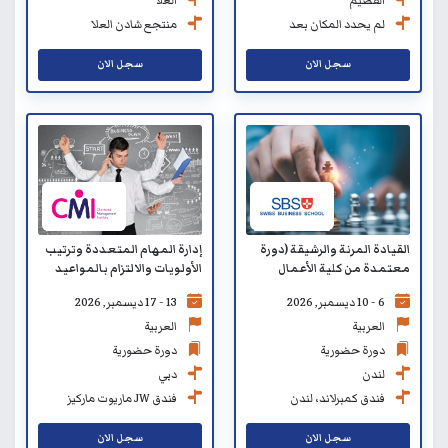
العلا
القصيم
منتجع شادن العلا
لم يحدد المكان بعد
سجل الان
سجل الان
إدارة المهام المتعددة وترتيب
القيادة المرنة والرشيقة (دورة
الأولويات والالتزام بالمواعيد
معتمدة من كلية الأعمال
النهائية (مصدّق من CMI)
السويسرية SBS)
13 - 17 ديسمبر, 2026
6 - 10 ديسمبر, 2026
العربية
العربية
دورة حضورية
دورة حضورية
دبي
لندن
فندق JW ماريوت ماركيز
فندق كمبرلاند، لندن
سجل الان
سجل الان