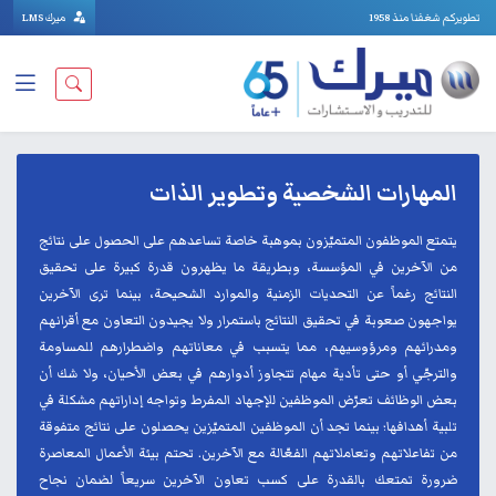
تطويركم شغفنا منذ 1958
ميرك LMS
المهارات الشخصية وتطوير الذات
يتمتع الموظفون المتميّزون بموهبة خاصة تساعدهم على الحصول على نتائج
من الآخرين في المؤسسة، وبطريقة ما يظهرون قدرة كبيرة على تحقيق
النتائج رغماً عن التحديات الزمنية والموارد الشحيحة، بينما ترى الآخرين
يواجهون صعوبة في تحقيق النتائج باستمرار ولا يجيدون التعاون مع أقرانهم
ومدرائهم ومرؤوسيهم، مما يتسبب في معاناتهم واضطرارهم للمساومة
والترجّي أو حتى تأدية مهام تتجاوز أدوارهم في بعض الأحيان، ولا شك أن
بعض الوظائف تعرّض الموظفين للإجهاد المفرط وتواجه إداراتهم مشكلة في
تلبية أهدافها؛ بينما تجد أن الموظفين المتميّزين يحصلون على نتائج متفوقة
من تفاعلاتهم وتعاملاتهم الفعّالة مع الآخرين. تحتم بيئة الأعمال المعاصرة
ضرورة تمتعك بالقدرة على كسب تعاون الآخرين سريعاً لضمان نجاح