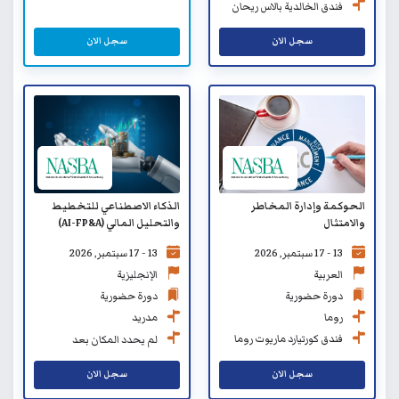
فندق الخالدية بالاس ريحان
من روتانا
سجل الان
سجل الان
الحوكمة وإدارة المخاطر
الذكاء الاصطناعي للتخطيط
والامتثال
والتحليل المالي (AI-FP&A)
13 - 17 سبتمبر, 2026
13 - 17 سبتمبر, 2026
العربية
الإنجليزية
دورة حضورية
دورة حضورية
روما
مدريد
فندق كورتيارد ماريوت روما
لم يحدد المكان بعد
سنترال بارك
سجل الان
سجل الان