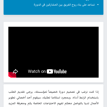
تساعد على بناء روح الفريق بين المشاركين في الدورة
إذا كنت ترغب في تصميم دورة خصيصاً لمؤسستك، يرجى تقديم الطلب
باستخدام الرابط أدناه. وبمجرد استلامنا لطلبك، سيقوم أحد أخصائي تطوير
الأعمال لدينا بالتواصل معكم لفهم الاحتياجات الخاصة بكم ومعرفة المزيد