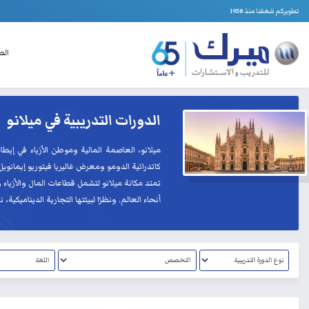
تطويركم شغفنا منذ 1958
الص
الدورات التدريبية في ميلانو
ميلانو، العاصمة المالية وموطن الأزياء في إيطا
كاتدرائية الدومو ومعرض غاليريا فيتوريو إيمانويل 
تمتد مكانة ميلانو لتشمل قطاعات المال والأزياء
أنحاء العالم. ونظرًا لبيئتها التجارية الدينامي