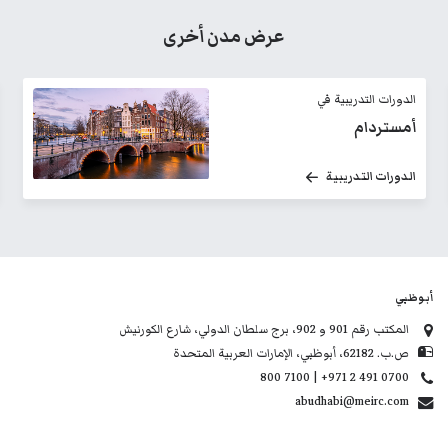
عرض مدن أخرى
الدورات التدريبية في
اسطنبول
الدورات التدريبية
أبوظبي
المكتب رقم 901 و 902، برج سلطان الدولي، شارع الكورنيش
ص.ب. 62182، أبوظبي، الإمارات العربية المتحدة
800 7100 | +971 2 491 0700
abudhabi@meirc.com