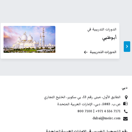
الدورات التدريبية في
أمستردام
‹
الدورات التدريبية
دبي
الطابق الأول، مبنى رقم 13، بي سكوير، الخليج التجاري
ص.ب. 5883، دبي، الإمارات العربية المتحدة
800 7100 | +971 4 556 7171
dubai@meirc.com
رقم التسجيل الضريبي في الإمارات العربية المتحدة