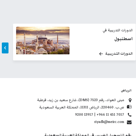
الدورات التدريبية في
ال
البحرين
ال
›
الدورات التدريبية
ال
الرياض
مبنى العواد، رقم 7523 (DMS)، شارع سعيد بن زيد، قرطبة
ص.ب. 220460، الرياض 11311، المملكة العربية السعودية
9200 13917 | +966 11 451 7017
riyadh@meirc.com
رقم التسجيل الضريبي في المملكة العربية السعودية