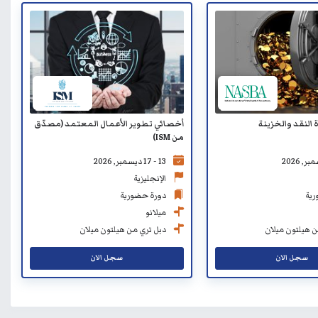
 النقد والخزينة
أخصائي تطوير الأعمال المعتمد (مصدّق
من ISM)
13 - 17 ديسمبر, 2026
الإنجليزية
رية
دورة حضورية
ميلانو
ن هيلتون ميلان
دبل تري من هيلتون ميلان
سجل الان
سجل الان