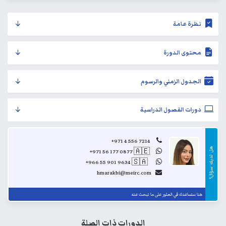
نظرة عامة
محتوى الدورة
الجدول الزمني والرسوم
دورات الفصول الدراسية
+971 4 556 7214
هل
+971 56 177 0877
🇦🇪
..
لديك
+966 55 901 9634
🇸🇦
..
سؤال؟
hmarakbi@meirc.com
هنا ستساعدك في العثور على ما تبحث عنه
الدورات ذات الصلة