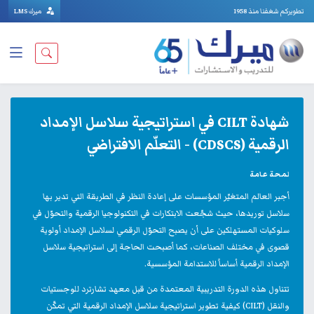
تطويركم شغفنا منذ 1958
ميرك LMS
شهادة CILT في استراتيجية سلاسل الإمداد
الرقمية (CDSCS) - التعلّم الافتراضي
لمحة عامة
أجبر العالم المتغيّر المؤسسات على إعادة النظر في الطريقة التي تدير بها
سلاسل توريدها، حيث شجّعت الابتكارات في التكنولوجيا الرقمية والتحوّل في
سلوكيات المستهلكين على أن يصبح التحوّل الرقمي لسلاسل الإمداد أولوية
قصوى في مختلف الصناعات، كما أصبحت الحاجة إلى استراتيجية سلاسل
الإمداد الرقمية أساساً للاستدامة المؤسسية.
تتناول هذه الدورة التدريبية المعتمدة من قبل معهد تشارترد للوجستيات
والنقل (CILT) كيفية تطوير استراتيجية سلاسل الإمداد الرقمية التي تمكّن