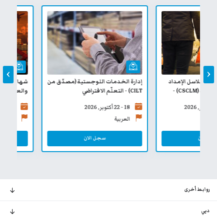
›
‹
إدارة الخدمات اللوجستية (مصدّق من
شهادة CILT في إدارة سلاسل ا
CILT) - التعلّم الافتراضي
التعلّم الافتراضي
18 - 22 أكتوبر, 2026
8 - 12 نوفمبر, 2026
العربية
الإنجليزية
سجل الان
سجل الان
روابط أخرى
دبي