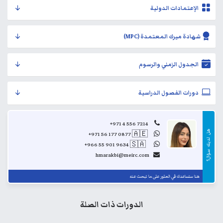
الإعتمادات الدولية
شهادة ميرك المعتمدة (MPC)
الجدول الزمني والرسوم
دورات الفصول الدراسية
+971 4 556 7214
هل
+971 56 177 0877
🇦🇪
..
لديك
+966 55 901 9634
🇸🇦
..
سؤال؟
hmarakbi@meirc.com
هنا ستساعدك في العثور على ما تبحث عنه
الدورات ذات الصلة