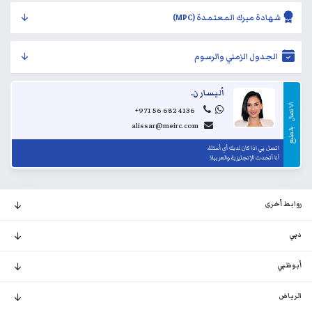
شهادة ميرك المعتمدة (MPC)
الجدول الزمني والرسوم
أليسار ن.
الاتصال
+971 56 682 4136
alissar@meirc.com
...
بالطبع
اتصل بي اذا كان لديك أي أسئلة.
أنا أتحدث الإنجليزية والعربية!
روابط أخرى
دبي
أبوظبي
الرياض