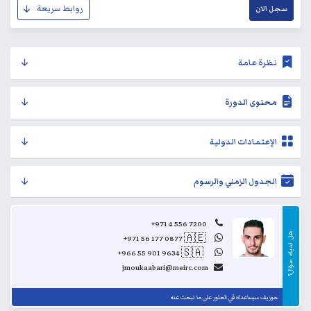
روابط سريعة
سجل الان
نظرة عامة
محتوى الدورة
الإعتمادات الدولية
الجدول الزمني والرسوم
+971 4 556 7200
هل
+971 56 177 0877
🇦🇪
..
لديك
+966 55 901 9634
🇸🇦
..
سؤال؟
jmoukaabari@meirc.com
جوزيف سيساعدك في العثور على ما تبحث عنه