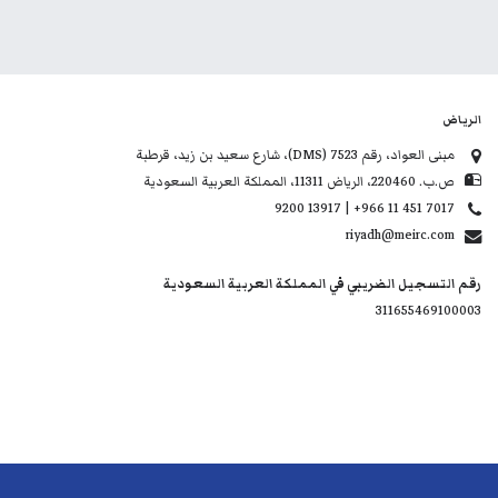
الرياض
مبنى العواد، رقم 7523 (DMS)، شارع سعيد بن زيد، قرطبة
ص.ب. 220460، الرياض 11311، المملكة العربية السعودية
9200 13917 | +966 11 451 7017
riyadh@meirc.com
رقم التسجيل الضريبي في المملكة العربية السعودية
311655469100003