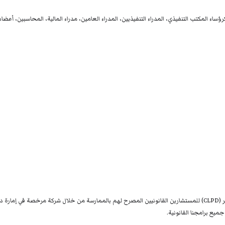
ؤساء المكتب التنفيذي
،
المدراء التنفيذيين
،
المدراء العامين
،
مدراء المالية
،
المحاسبين
،
أعضاء
أطلقت دائرة الشؤون القانونية لحكومة دبي برنامج التطوير المهني القانوني المستمر (CLPD) للمستشارين القانونيين المصرح له