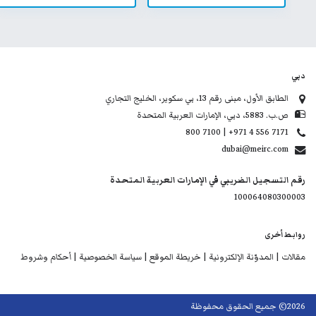
دبي
الطابق الأول، مبنى رقم 13، بي سكوير، الخليج التجاري
ص.ب. 5883، دبي، الإمارات العربية المتحدة
800 7100 | +971 4 556 7171
dubai@meirc.com
رقم التسجيل الضريبي في الإمارات العربية المتحدة
100064080300003
روابط أخرى
مقالات |
المدوّنة الإلكترونية |
خريطة الموقع |
سياسة الخصوصية |
أحكام وشروط
2026© جميع الحقوق محفوظة