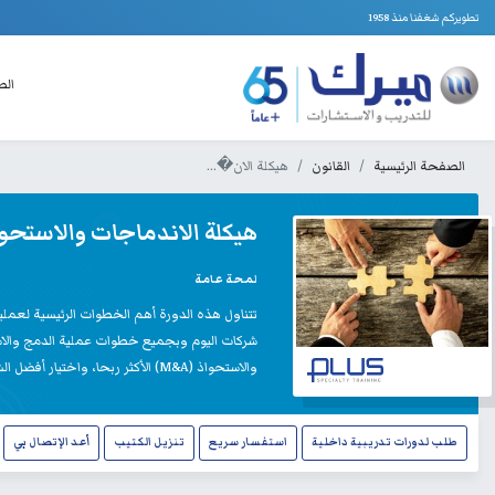
تطويركم شغفنا منذ 1958
الص
الصفحة الرئيسية
القانون
هيكلة الان�...
هيكلة الاندماجات والاستحواذ
لمحة عامة
والاستحواذ (M&A) الأكثر ربحا، واختيار أفضل الشركاء والحصول على أعلى ربحية ممكنة من الصفقة.
طلب لدورات تدريبية داخلية
استفسار سريع
تنزيل الكتيب
أعد الإتصال بي