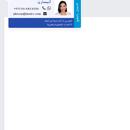
أليسار ن.
الاتصال
+971 56 682 4136
alissar@meirc.com
...
بالطبع
اتصل بي اذا كان لديك أي أسئلة.
أنا أتحدث الإنجليزية والعربية!