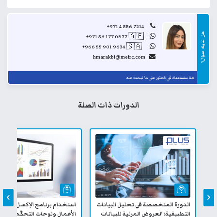
+971 4 556 7214
هل
+971 56 177 0877
🇦🇪
..
لديك
+966 55 901 9634
🇸🇦
..
سؤال؟
hmarakbi@meirc.com
هنا ستساعدك في العثور على ما تبحث عنه
الدورات ذات الصلة
›
‹
الدورة المتخصصة في تحليل البيانات
استخدام برنامج الإكسل في تقار
التطبيقية: العروض المرئية للبيانات
الأعمال ولوحات التحكّم - التعل