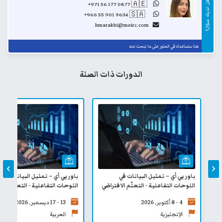
هل
+971 56 177 0877
🇦🇪
..
لديك
+966 55 901 9634
🇸🇦
..
سؤال؟
hmarakbi@meirc.com
هنا ستساعدك في العثور على ما تبحث عنه
الدورات ذات الصلة
›
‹
باور بي أي – تمثيل البيانات في
باور بي أي – تمثيل البيانات في
اللوحات التفاعلية - التعلّم الافتراضي
اللوحات التفاعلية - التعلّم الافتراضي
4 - 8 أكتوبر, 2026
13 - 17 ديسمبر, 2026
الإنجليزية
العربية