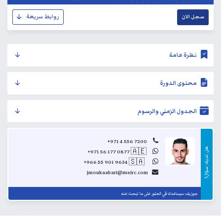
روابط سريعة
سجل الان
نظرة عامة
محتوى الدورة
الجدول الزمني والرسوم
+971 4 556 7200
هل
+971 56 177 0877
🇦🇪
..
لديك
+966 55 901 9634
🇸🇦
..
سؤال؟
jmoukaabari@meirc.com
جوزيف سيساعدك في العثور على ما تبحث عنه