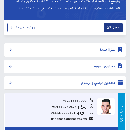
وتوقع تلك المخاطر. بالاضافة فإن التعليمات حول تقنيات التحقيق وتسليم
العمليات سيمكنهم من تخطيط المهام بصورة أفضل في المرات القادمة.
روابط سريعة
سجل الان
نظرة عامة
محتوى الدورة
الجدول الزمني والرسوم
+971 4 556 7200
هل
+971 56 177 0877
🇦🇪
..
لديك
+966 55 901 9634
🇸🇦
..
سؤال؟
jmoukaabari@meirc.com