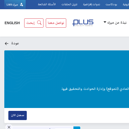
ترونية
بودكاست
ندوات إفتراضية
تنزيل الملفات
الأسئلة الشائعة
ميرك LMS
نبذة عن ميرك
تواصل معنا
إبحث
ENGLISH
عودة
لمادي (للموقع) وإدارة الحوادث والتحقيق فيها.
سجل الان