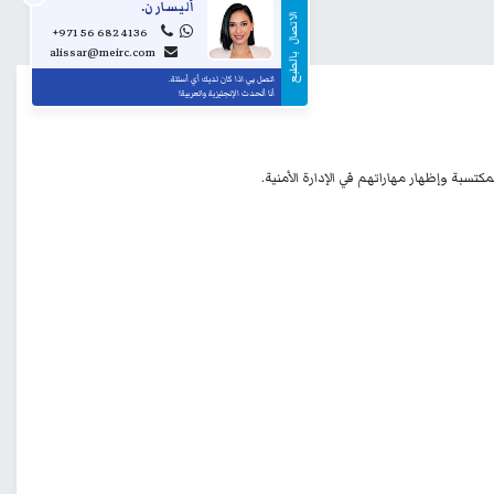
أليسار ن.
الاتصال
+971 56 682 4136
alissar@meirc.com
...
بالطبع
اتصل بي اذا كان لديك أي أسئلة.
أنا أتحدث الإنجليزية والعربية!
تسبة وإظهار مهاراتهم في الإدارة الأمنية.