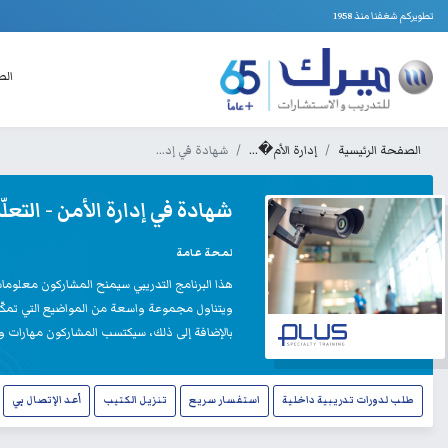
تطويركم شغفنا منذ 1958
الص
الصفحة الرئيسية
إدارة الأم�...
شهادة في إد...
شهادة في إدارة الأمن - التعلّ
لمحة عامة
هذا البرنامج التدريبي سيمنح المشاركون معلومات
ويتناول مجموعة واسعة من المواضيع التي تمكّن 
بالإضافة إلى ذلك، سيكتسب المشاركون مهارات وتق
طلب لدورات تدريبية داخلية
استفسار سريع
تنزيل الكتيب
أعد الإتصال بي