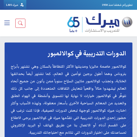
تطويركم شغفنا منذ 1958
ميرك LMS
الدورات التدريبية في كوالالمبور
كوالالمبور عاصمة ماليزيا ومدينتها الأكثر اكتظاظاً بالسكان وهي تشتهر بأبراج
بتروناس وهما أطول برجين توأمين في العالم، كما تشتهر أيضاً بحدائقها
الخلابة، وتجذب كوالالمبور ملايين السيّاح سنوياً ممن يأتون من جميع أنحاء
العالم ليشهدوا مثالاً واقعياً لتعايش الثقافات المتعددة إلى جانب كل ذلك
تتوفّر في كوالالمبور خيارات لا نهاية لها للتسوق وأنشطة في الهواء الطلق
والعديد من المعالم السياحية الأخرى بأسعار معقولة، ولهذه الأسباب وأكثر
اختارت ميرك كوالالمبور كوجهة لبعض الدورات الصيفية، فإذا كنت ترغب في
حضور إحدى الدورات التدريبية التي تقدّمها ميرك في كوالالمبور يرجى الاطلاع
على القسم أدناه أو الاتصال بنا عن طريق الهاتف أو البريد الإلكتروني
لمساعدتك على اختيار الدورات التي تتلاءم مع احتياجاتك التدريبية.