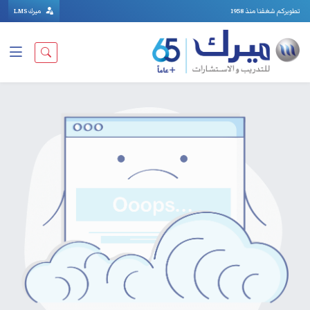
تطويركم شغفنا منذ 1958
ميرك LMS